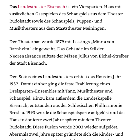
DdB-map
Das
Landestheater Eisenach
ist ein Viersparten-Haus mit
Kalender
zusätzlichen Gastspielen des Schauspiels aus dem Theater
Rudolstadt sowie des Schauspiels, Puppen- und
Premierensuche
Musiktheaters aus dem Staatstheater Meiningen.
Festival-Planer
Der Theaterbau wurde 1879 mit Lessings „Minna von
Hefte
Barnhelm“ eingeweiht. Das Gebäude im Stil der
Alle Hefte
Neorenaissance stiftete der Mäzen Julius von Eichel-Streiber
der Stadt Eisenach.
Leseproben
Podcast
Den Status eines Landestheaters erhielt das Haus im Jahr
1952. Damit einher ging die feste Etablierung eines
Service
Dreisparten-Ensembles mit Tanz, Musiktheater und
Shop / Abo
Schauspiel. Hinzu kam außerdem die Landeskapelle
Eisenach, entstanden aus der Schlesischen Philharmonie
Newsletter
Breslau. 1993 wurde die Schauspielsparte aufgelöst und das
Redaktion
Haus fusionierte zwei Jahre später mit dem Theater
Autor:innen
Rudolstadt. Diese Fusion wurde 2003 wieder aufgelöst.
Abermals zwei Jahre später gründete sich die Kinder- und
Partner