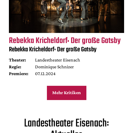
Rebekka Kricheldorf: Der große Gatsby
Rebekka Kricheldorf: Der große Gatsby
Theater:
Landestheater Eisenach
Regie:
Dominique Schnizer
Premiere:
07.12.2024
Mehr Kritiken
Landestheater Eisenach: