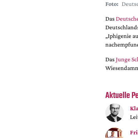
Foto:
Deuts
Das
Deutsch
Deutschlands
„Iphigenie a
nachempfun
Das
Junge S
Wiesendamm 
Aktuelle P
Kl
Lei
Fr