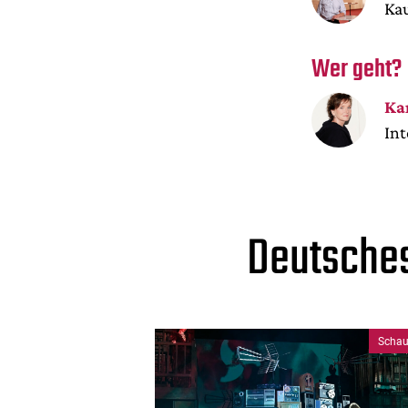
Ka
Wer geht?
Ka
Int
Deutsches
Schau