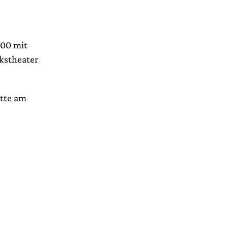
900 mit
kstheater
ätte am