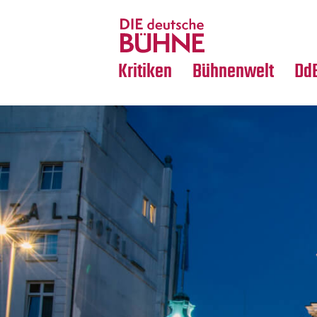
Tanz
Nachrufe
Crossover
Medientipps
Kritiken
Bühnenwelt
Dd