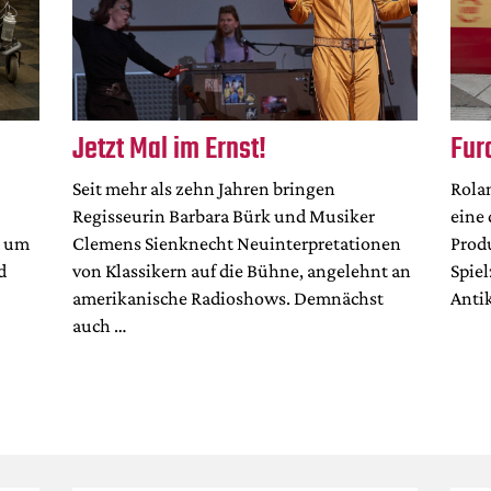
Jetzt Mal im Ernst!
Fur
Seit mehr als zehn Jahren bringen
Rola
Regisseurin Barbara Bürk und Musiker
eine
m um
Clemens Sienknecht Neuinterpretationen
Prod
d
von Klassikern auf die Bühne, angelehnt an
Spiel
amerikanische Radioshows. Demnächst
Anti
auch …