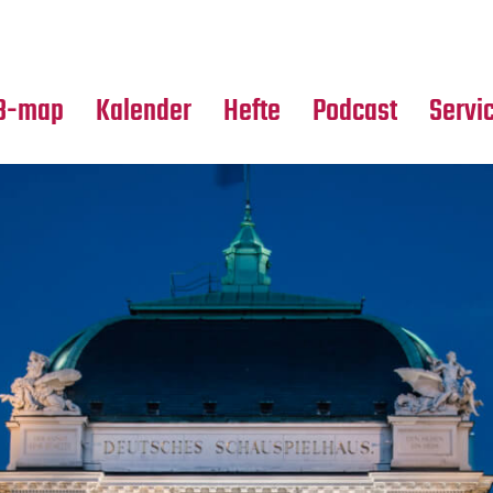
Premierensuche
Alle Hefte
Partne
Festival-Planer
Leseproben
Media
B-map
Kalender
Hefte
Podcast
Servi