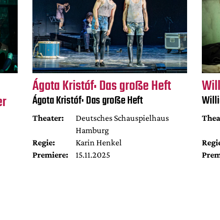
Ágota Kristóf: Das große Heft
Wil
er
Ágota Kristóf: Das große Heft
Will
Theater:
Deutsches Schauspielhaus
Thea
Hamburg
Regie:
Karin Henkel
Regi
Premiere:
15.11.2025
Prem