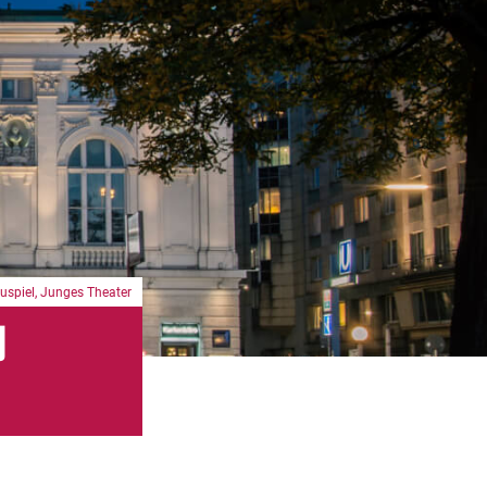
uspiel
,
Junges Theater
g