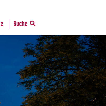
r
daten
ce
Suche