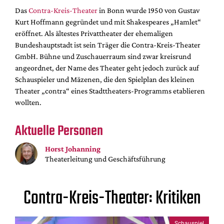
DdB-map
Das
Contra-Kreis-Theater
in Bonn wurde 1950 von Gustav
Kalender
Kurt Hoffmann gegründet und mit Shakespeares „Hamlet“
eröffnet. Als ältestes Privattheater der ehemaligen
Premierensuche
Bundeshauptstadt ist sein Träger die Contra-Kreis-Theater
Festival-Planer
GmbH. Bühne und Zuschauerraum sind zwar kreisrund
angeordnet, der Name des Theater geht jedoch zurück auf
Hefte
Schauspieler und Mäzenen, die den Spielplan des kleinen
Alle Hefte
Theater „contra“ eines Stadttheaters-Programms etablieren
wollten.
Leseproben
Podcast
Aktuelle Personen
Service
Horst Johanning
Shop / Abo
Theaterleitung und Geschäftsführung
Newsletter
Redaktion
Contra-Kreis-Theater: Kritiken
Autor:innen
Partner
Schauspiel