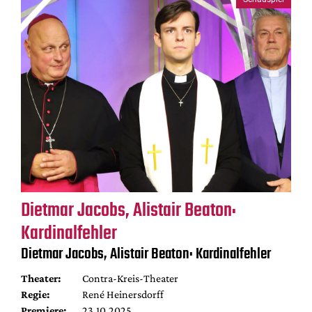
Mediadaten
Suche
Dietmar Jacobs, Alistair Beaton:
Kardinalfehler
Dietmar Jacobs, Alistair Beaton: Kardinalfehler
Theater:
Contra-Kreis-Theater
Regie:
René Heinersdorff
Premiere:
23.10.2025