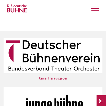
Kritiken
Schauspiel
Musiktheater
Tanz
Crossover
Bühnenwelt
Festivals & Veranstaltungen
Menschen & Theater
Themen
Unser Herausgeber
Internationales
Nachrufe
Medientipps