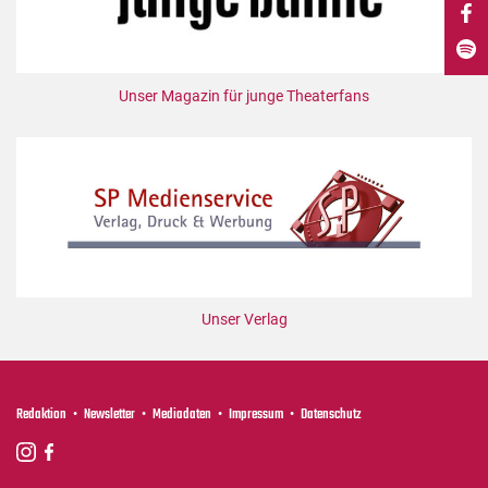
DdB-map
Kalender
Premierensuche
Unser Magazin für junge Theaterfans
Festival-Planer
Hefte
Alle Hefte
Leseproben
Podcast
Service
Unser Verlag
Shop / Abo
Newsletter
Redaktion
Redaktion
Newsletter
Mediadaten
Impressum
Datenschutz
Autor:innen
Partner