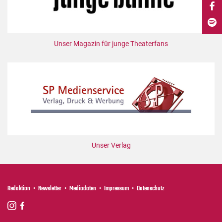
DdB-map
Kalender
Premierensuche
Unser Magazin für junge Theaterfans
Festival-Planer
Hefte
Alle Hefte
Leseproben
Podcast
Service
Unser Verlag
Shop / Abo
Newsletter
Redaktion
Redaktion
Newsletter
Mediadaten
Impressum
Datenschutz
Autor:innen
Partner