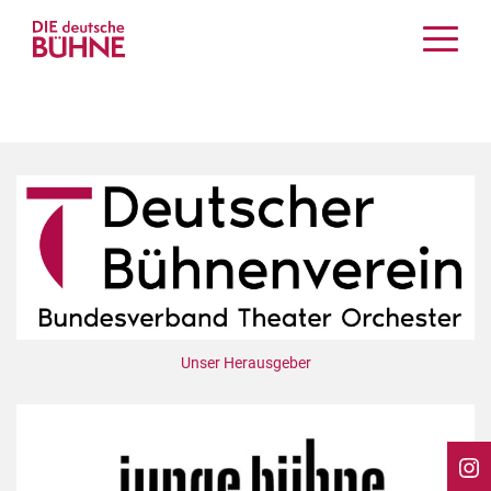
Kritiken
Schauspiel
Musiktheater
Tanz
Crossover
Bühnenwelt
Festivals & Veranstaltungen
Menschen & Theater
Themen
Unser Herausgeber
Internationales
Nachrufe
Medientipps