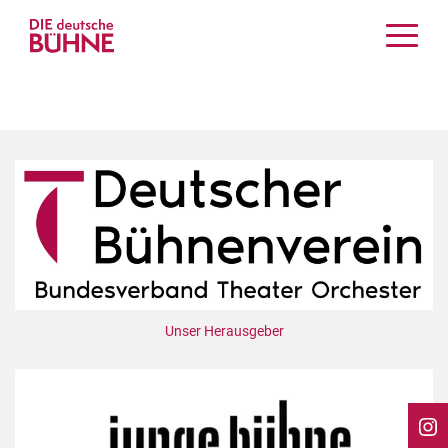
Kritiken
Schauspiel
Musiktheater
Tanz
Crossover
Bühnenwelt
Festivals & Veranstaltungen
Menschen & Theater
Themen
Unser Herausgeber
Internationales
Nachrufe
Medientipps