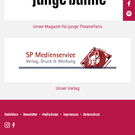
DdB-map
Kalender
Premierensuche
Unser Magazin für junge Theaterfans
Festival-Planer
Hefte
Alle Hefte
Leseproben
Podcast
Service
Unser Verlag
Shop / Abo
Newsletter
Redaktion
Redaktion
Newsletter
Mediadaten
Impressum
Datenschutz
Autor:innen
Partner