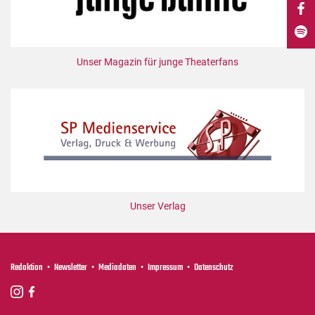
DdB-map
Kalender
Premierensuche
Unser Magazin für junge Theaterfans
Festival-Planer
Hefte
Alle Hefte
Leseproben
Podcast
Service
Unser Verlag
Shop / Abo
Newsletter
Redaktion
Redaktion
Newsletter
Mediadaten
Impressum
Datenschutz
Autor:innen
Partner