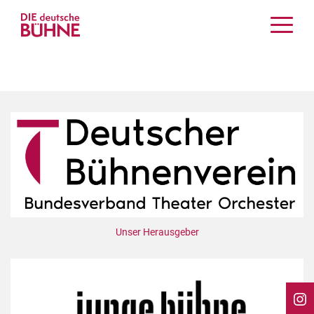
Kritiken
Schauspiel
Musiktheater
Tanz
Crossover
Bühnenwelt
Festivals & Veranstaltungen
Menschen & Theater
Themen
Unser Herausgeber
Internationales
Nachrufe
Medientipps