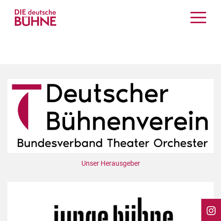
Kritiken
Schauspiel
Musiktheater
Tanz
Crossover
Bühnenwelt
Festivals & Veranstaltungen
Menschen & Theater
Themen
Unser Herausgeber
Internationales
Nachrufe
Medientipps