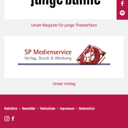
DdB-map
Kalender
Premierensuche
Unser Magazin für junge Theaterfans
Festival-Planer
Hefte
Alle Hefte
Leseproben
Podcast
Service
Unser Verlag
Shop / Abo
Newsletter
Redaktion
Redaktion
Newsletter
Mediadaten
Impressum
Datenschutz
Autor:innen
Partner