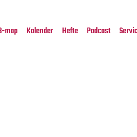
Premierensuche
Alle Hefte
Partne
Festival-Planer
Leseproben
Media
B-map
Kalender
Hefte
Podcast
Servi