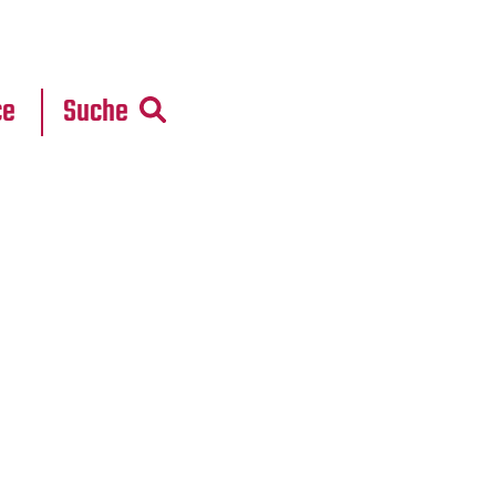
r
daten
ce
Suche