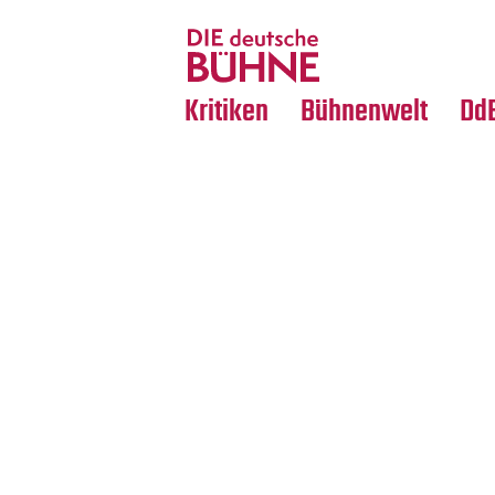
Tanz
Nachrufe
Crossover
Medientipps
Kritiken
Bühnenwelt
Dd