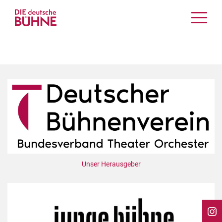
Kritiken
Schauspiel
Musiktheater
Tanz
Crossover
Bühnenwelt
Festivals & Veranstaltungen
Menschen & Theater
Themen
Unser Herausgeber
Internationales
Nachrufe
Medientipps