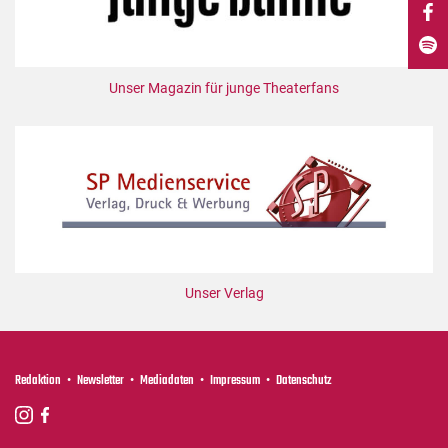
DdB-map
Kalender
Premierensuche
Unser Magazin für junge Theaterfans
Festival-Planer
Hefte
Alle Hefte
Leseproben
Podcast
Service
Unser Verlag
Shop / Abo
Newsletter
Redaktion
Redaktion
Newsletter
Mediadaten
Impressum
Datenschutz
Autor:innen
Partner