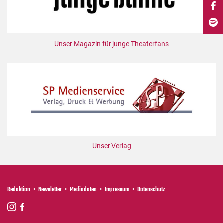
DdB-map
Kalender
Premierensuche
Unser Magazin für junge Theaterfans
Festival-Planer
Hefte
Alle Hefte
Leseproben
Podcast
Service
Unser Verlag
Shop / Abo
Newsletter
Redaktion
Redaktion
Newsletter
Mediadaten
Impressum
Datenschutz
Autor:innen
Partner