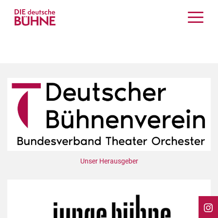
Kritiken
Schauspiel
Musiktheater
Tanz
Crossover
Bühnenwelt
Festivals & Veranstaltungen
Menschen & Theater
Themen
Unser Herausgeber
Internationales
Nachrufe
Medientipps