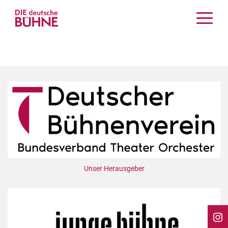
Kritiken
Schauspiel
Musiktheater
Tanz
Crossover
Bühnenwelt
Festivals & Veranstaltungen
Menschen & Theater
Themen
Unser Herausgeber
Internationales
Nachrufe
Medientipps