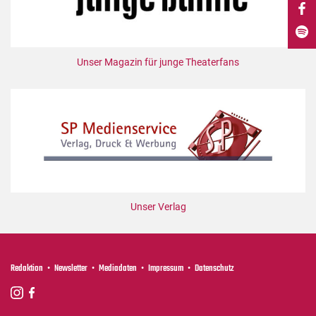
DdB-map
Kalender
Premierensuche
Unser Magazin für junge Theaterfans
Festival-Planer
Hefte
Alle Hefte
Leseproben
Podcast
Service
Unser Verlag
Shop / Abo
Newsletter
Redaktion
Redaktion
Newsletter
Mediadaten
Impressum
Datenschutz
Autor:innen
Partner