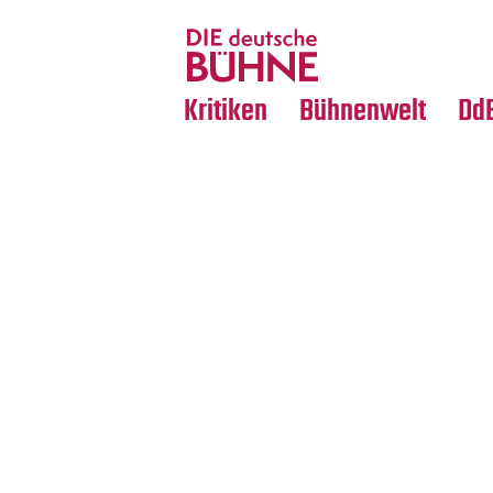
Tanz
Nachrufe
Crossover
Medientipps
Kritiken
Bühnenwelt
Dd