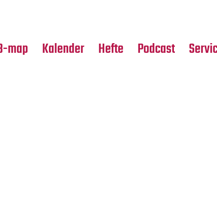
Premierensuche
Alle Hefte
Partne
Festival-Planer
Leseproben
Media
B-map
Kalender
Hefte
Podcast
Servi