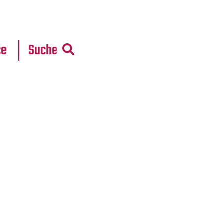
r
daten
ce
Suche