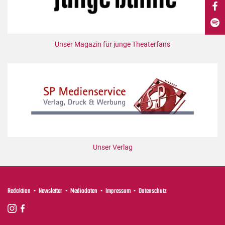
DdB-map
Kalender
Premierensuche
Unser Magazin für junge Theaterfans
Festival-Planer
Hefte
Alle Hefte
Leseproben
Podcast
Service
Unser Verlag
Shop / Abo
Newsletter
Redaktion
Redaktion
Newsletter
Mediadaten
Impressum
Datenschutz
Autor:innen
Partner