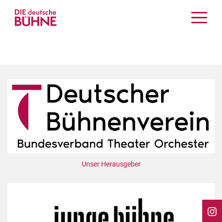
Kritiken
Schauspiel
Musiktheater
Tanz
Crossover
Bühnenwelt
Festivals & Veranstaltungen
Menschen & Theater
Themen
Unser Herausgeber
Internationales
Nachrufe
Medientipps