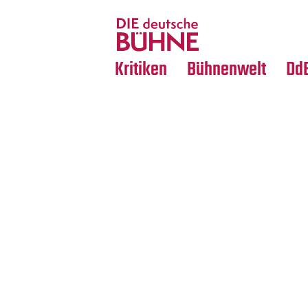
Tanz
Nachrufe
Crossover
Medientipps
Kritiken
Bühnenwelt
Dd