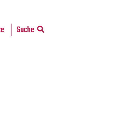
r
daten
ce
Suche