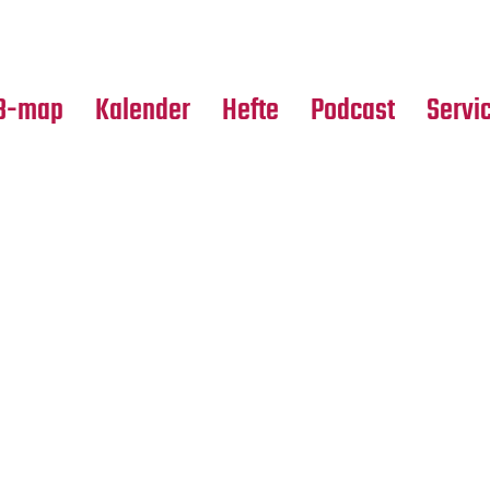
Premierensuche
Alle Hefte
Partne
Festival-Planer
Leseproben
Media
B-map
Kalender
Hefte
Podcast
Servi