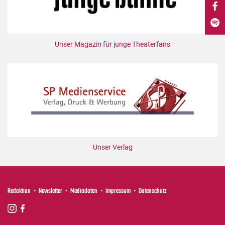
DdB-map
Kalender
Premierensuche
Unser Magazin für junge Theaterfans
Festival-Planer
Hefte
Alle Hefte
Leseproben
Podcast
Service
Unser Verlag
Shop / Abo
Newsletter
Redaktion
Redaktion
Newsletter
Mediadaten
Impressum
Datenschutz
Autor:innen
Partner