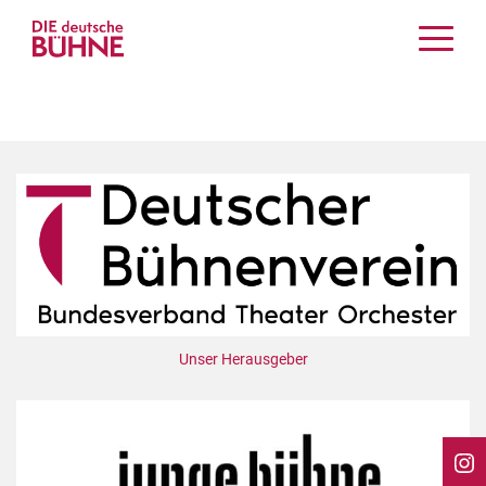
Kritiken
Schauspiel
Musiktheater
Tanz
Crossover
Bühnenwelt
Festivals & Veranstaltungen
Menschen & Theater
Themen
Unser Herausgeber
Internationales
Nachrufe
Medientipps