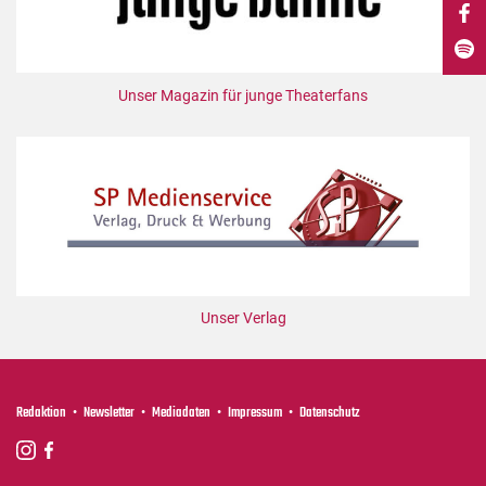
DdB-map
Kalender
Premierensuche
Unser Magazin für junge Theaterfans
Festival-Planer
Hefte
Alle Hefte
Leseproben
Podcast
Service
Unser Verlag
Shop / Abo
Newsletter
Redaktion
Redaktion
Newsletter
Mediadaten
Impressum
Datenschutz
Autor:innen
Partner