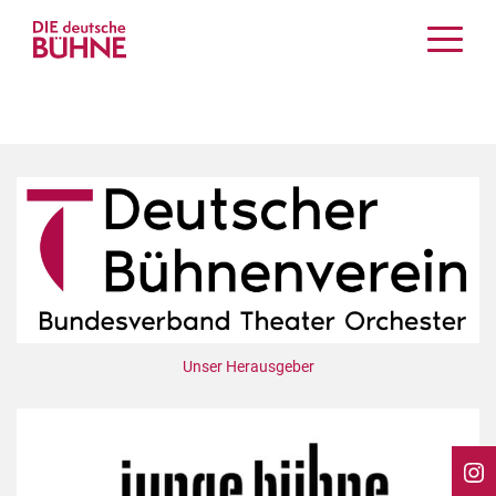
Kritiken
Schauspiel
Musiktheater
Tanz
Crossover
Bühnenwelt
Festivals & Veranstaltungen
Menschen & Theater
Themen
Unser Herausgeber
Internationales
Nachrufe
Medientipps