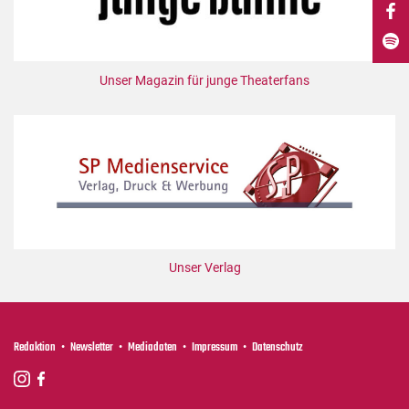
DdB-map
Kalender
Premierensuche
Unser Magazin für junge Theaterfans
Festival-Planer
Hefte
Alle Hefte
Leseproben
Podcast
Service
Unser Verlag
Shop / Abo
Newsletter
Redaktion
Redaktion
Newsletter
Mediadaten
Impressum
Datenschutz
Autor:innen
Partner