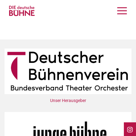
Kritiken
Schauspiel
Musiktheater
Tanz
Crossover
Bühnenwelt
Festivals & Veranstaltungen
Menschen & Theater
Themen
Unser Herausgeber
Internationales
Nachrufe
Medientipps