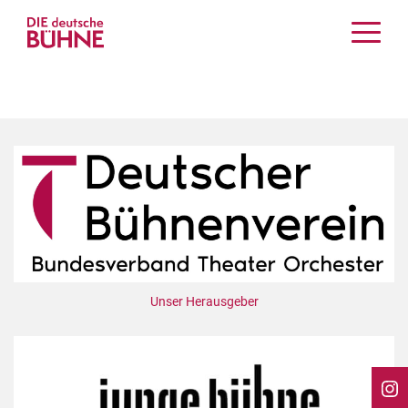
Kritiken
Schauspiel
Musiktheater
Tanz
Crossover
Bühnenwelt
Festivals & Veranstaltungen
Menschen & Theater
Themen
Unser Herausgeber
Internationales
Nachrufe
Medientipps