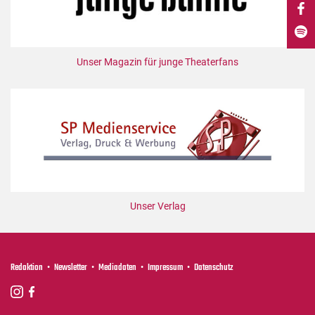
DdB-map
Kalender
Premierensuche
Unser Magazin für junge Theaterfans
Festival-Planer
Hefte
Alle Hefte
Leseproben
Podcast
Service
Unser Verlag
Shop / Abo
Newsletter
Redaktion
Redaktion
Newsletter
Mediadaten
Impressum
Datenschutz
Autor:innen
Partner