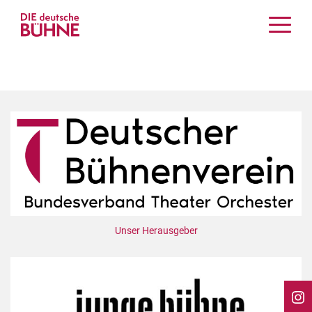
Kritiken
Schauspiel
Musiktheater
Tanz
Crossover
Bühnenwelt
Festivals & Veranstaltungen
Menschen & Theater
Themen
Unser Herausgeber
Internationales
Nachrufe
Medientipps