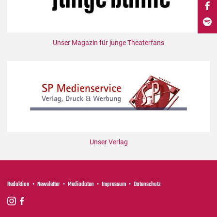
DdB-map
Kalender
Premierensuche
Unser Magazin für junge Theaterfans
Festival-Planer
Hefte
Alle Hefte
Leseproben
Podcast
Service
Unser Verlag
Shop / Abo
Newsletter
Redaktion
Redaktion
Newsletter
Mediadaten
Impressum
Datenschutz
Autor:innen
Partner