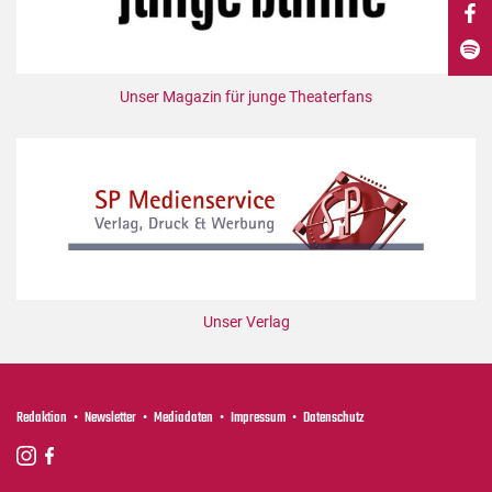
DdB-map
Kalender
Premierensuche
Unser Magazin für junge Theaterfans
Festival-Planer
Hefte
Alle Hefte
Leseproben
Podcast
Service
Unser Verlag
Shop / Abo
Newsletter
Redaktion
Redaktion
Newsletter
Mediadaten
Impressum
Datenschutz
Autor:innen
Partner