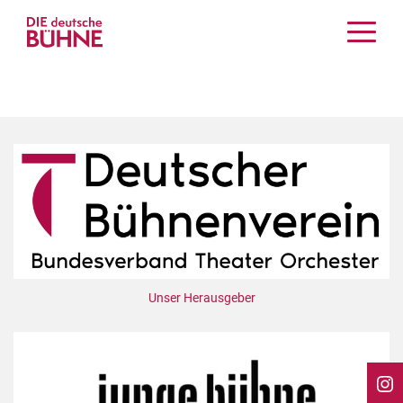
Kritiken
Schauspiel
Musiktheater
Tanz
Crossover
Bühnenwelt
Festivals & Veranstaltungen
Menschen & Theater
Themen
Unser Herausgeber
Internationales
Nachrufe
Medientipps