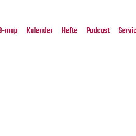
Premierensuche
Alle Hefte
Partne
Festival-Planer
Leseproben
Media
B-map
Kalender
Hefte
Podcast
Servi