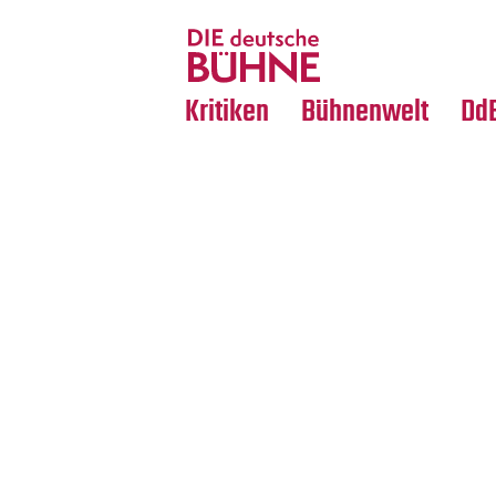
Tanz
Nachrufe
Crossover
Medientipps
Kritiken
Bühnenwelt
Dd