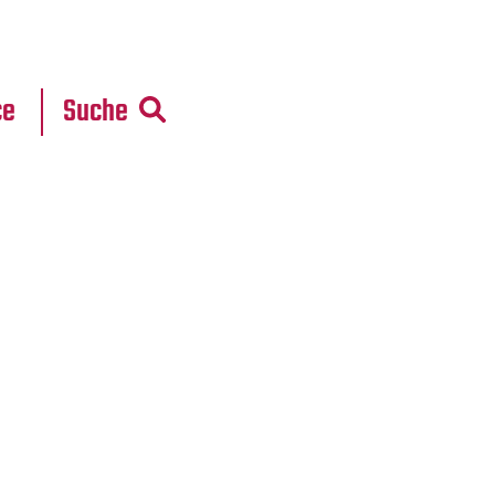
r
daten
ce
Suche