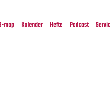
Premierensuche
Alle Hefte
Partne
Festival-Planer
Leseproben
Media
B-map
Kalender
Hefte
Podcast
Servi