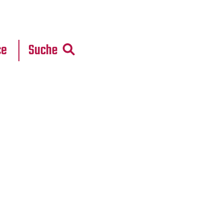
r
daten
ce
Suche