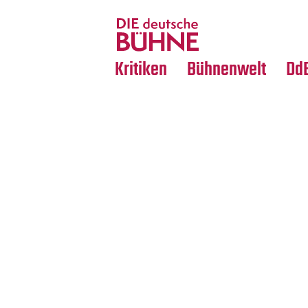
Tanz
Nachrufe
Crossover
Medientipps
Kritiken
Bühnenwelt
Dd