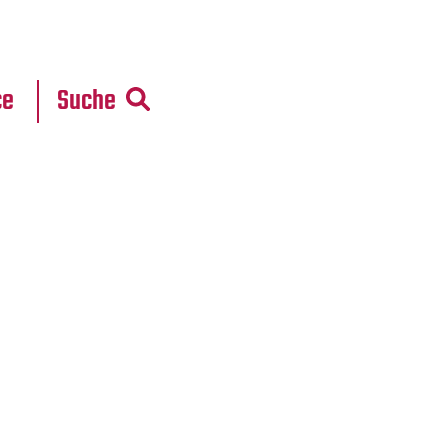
r
daten
ce
Suche