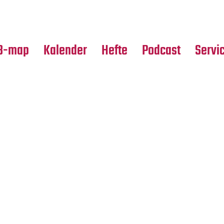
Premierensuche
Alle Hefte
Partne
Festival-Planer
Leseproben
Media
B-map
Kalender
Hefte
Podcast
Servi