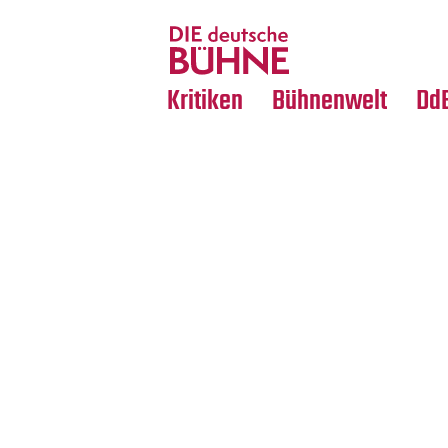
Tanz
Nachrufe
Crossover
Medientipps
Kritiken
Bühnenwelt
Dd