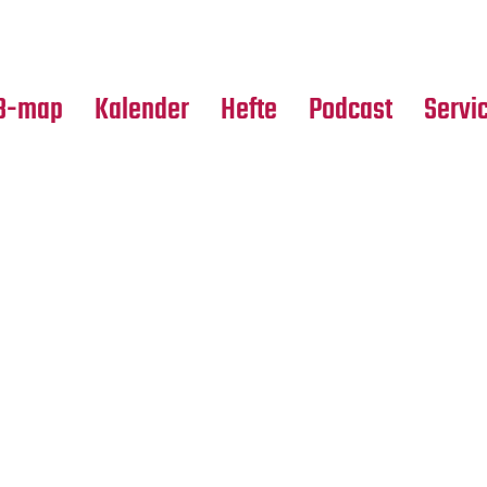
Premierensuche
Alle Hefte
Partne
Festival-Planer
Leseproben
Media
B-map
Kalender
Hefte
Podcast
Servi