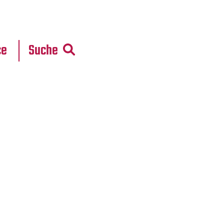
r
daten
ce
Suche