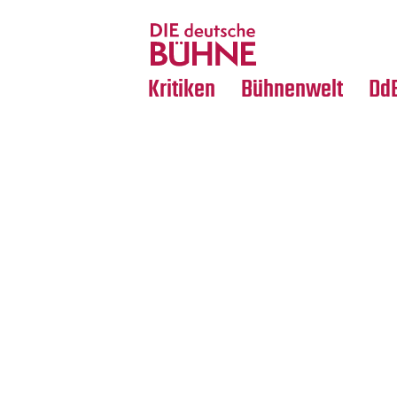
Tanz
Nachrufe
Crossover
Medientipps
Kritiken
Bühnenwelt
Dd