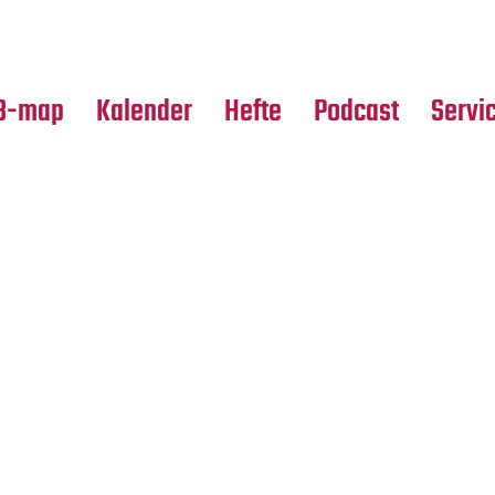
Premierensuche
Alle Hefte
Partne
Festival-Planer
Leseproben
Media
B-map
Kalender
Hefte
Podcast
Servi