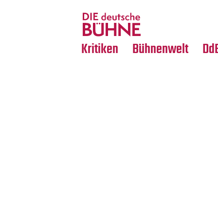
Tanz
Nachrufe
Crossover
Medientipps
Kritiken
Bühnenwelt
Dd