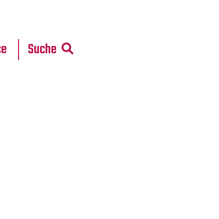
r
daten
ce
Suche