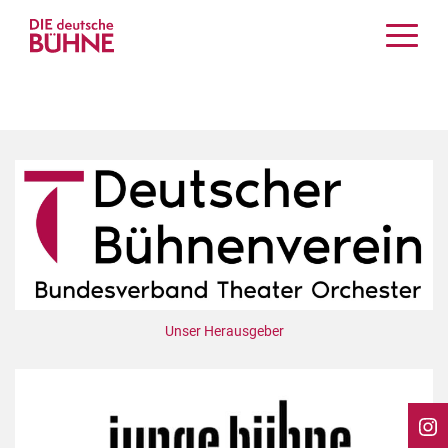
Kritiken
Schauspiel
Musiktheater
Tanz
Crossover
Bühnenwelt
Festivals & Veranstaltungen
Menschen & Theater
Themen
Unser Herausgeber
Internationales
Nachrufe
Medientipps