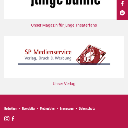
DdB-map
Kalender
Premierensuche
Unser Magazin für junge Theaterfans
Festival-Planer
Hefte
Alle Hefte
Leseproben
Podcast
Service
Unser Verlag
Shop / Abo
Newsletter
Redaktion
Redaktion
Newsletter
Mediadaten
Impressum
Datenschutz
Autor:innen
Partner