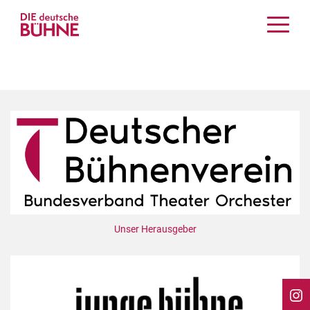
Kritiken
Schauspiel
Musiktheater
Tanz
Crossover
Bühnenwelt
Festivals & Veranstaltungen
Menschen & Theater
Themen
Unser Herausgeber
Internationales
Nachrufe
Medientipps