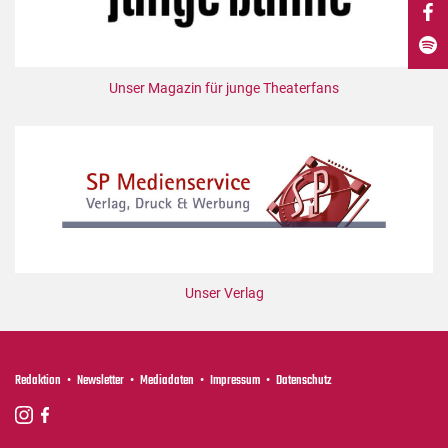
DdB-map
Kalender
Premierensuche
Unser Magazin für junge Theaterfans
Festival-Planer
Hefte
Alle Hefte
Leseproben
Podcast
Service
Unser Verlag
Shop / Abo
Newsletter
Redaktion
Redaktion
Newsletter
Mediadaten
Impressum
Datenschutz
Autor:innen
Partner