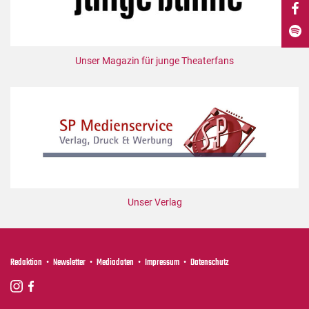
DdB-map
Kalender
Premierensuche
Unser Magazin für junge Theaterfans
Festival-Planer
Hefte
Alle Hefte
Leseproben
Podcast
Service
Unser Verlag
Shop / Abo
Newsletter
Redaktion
Redaktion
Newsletter
Mediadaten
Impressum
Datenschutz
Autor:innen
Partner