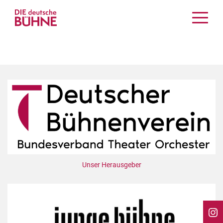
Kritiken
Schauspiel
Musiktheater
Tanz
Crossover
Bühnenwelt
Festivals & Veranstaltungen
Menschen & Theater
Themen
Unser Herausgeber
Internationales
Nachrufe
Medientipps