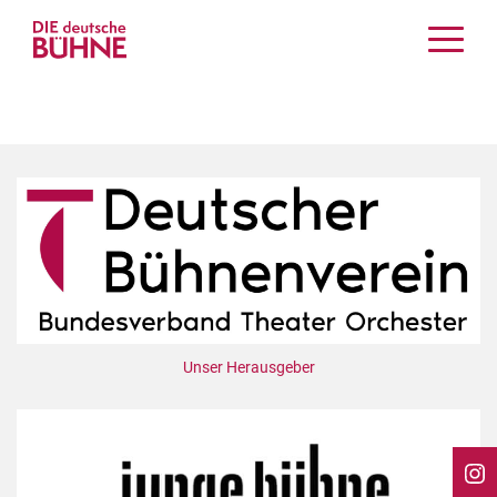
Kritiken
Schauspiel
Musiktheater
Tanz
Crossover
Bühnenwelt
Festivals & Veranstaltungen
Menschen & Theater
Themen
Unser Herausgeber
Internationales
Nachrufe
Medientipps