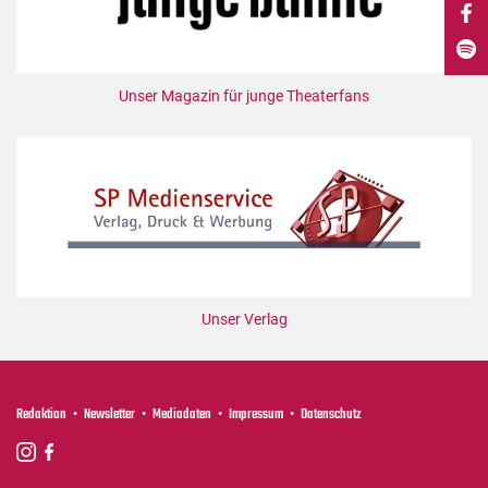
DdB-map
Kalender
Premierensuche
Unser Magazin für junge Theaterfans
Festival-Planer
Hefte
Alle Hefte
Leseproben
Podcast
Service
Unser Verlag
Shop / Abo
Newsletter
Redaktion
Redaktion
Newsletter
Mediadaten
Impressum
Datenschutz
Autor:innen
Partner