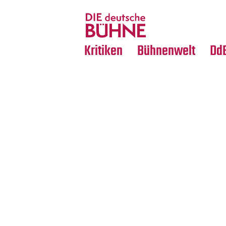
Tanz
Nachrufe
Crossover
Medientipps
Kritiken
Bühnenwelt
Dd