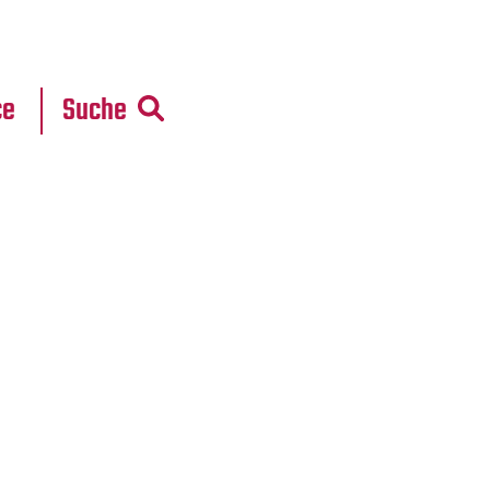
r
daten
ce
Suche