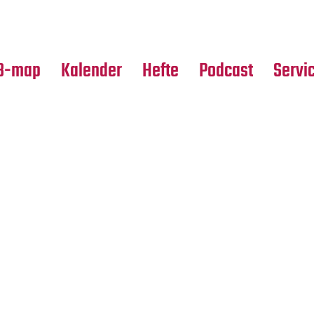
Premierensuche
Alle Hefte
Partne
Festival-Planer
Leseproben
Media
B-map
Kalender
Hefte
Podcast
Servi