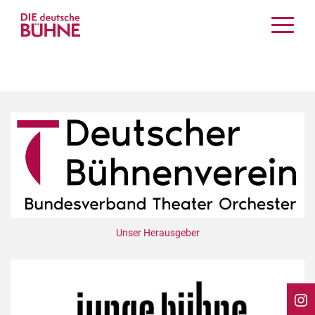
Kritiken
Schauspiel
Musiktheater
Tanz
Crossover
Bühnenwelt
Festivals & Veranstaltungen
Menschen & Theater
Themen
Unser Herausgeber
Internationales
Nachrufe
Medientipps