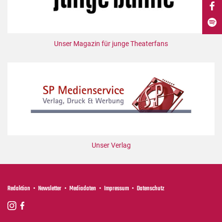
DdB-map
Kalender
Premierensuche
Unser Magazin für junge Theaterfans
Festival-Planer
Hefte
Alle Hefte
Leseproben
Podcast
Service
Unser Verlag
Shop / Abo
Newsletter
Redaktion
Redaktion
Newsletter
Mediadaten
Impressum
Datenschutz
Autor:innen
Partner