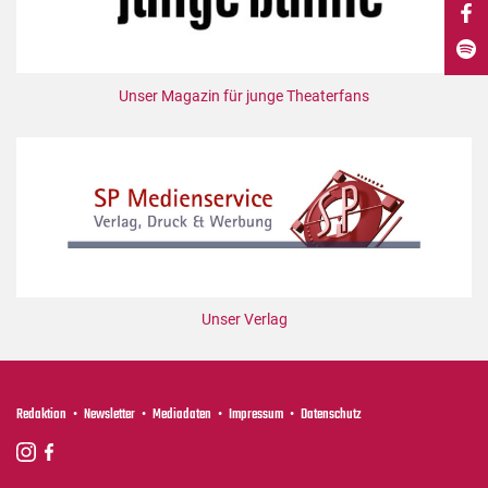
DdB-map
Kalender
Premierensuche
Unser Magazin für junge Theaterfans
Festival-Planer
Hefte
Alle Hefte
Leseproben
Podcast
Service
Unser Verlag
Shop / Abo
Newsletter
Redaktion
Redaktion
Newsletter
Mediadaten
Impressum
Datenschutz
Autor:innen
Partner