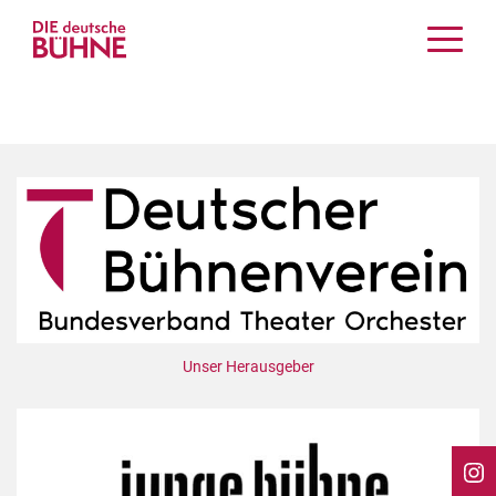
Kritiken
Schauspiel
Musiktheater
Tanz
Crossover
Bühnenwelt
Festivals & Veranstaltungen
Menschen & Theater
Themen
Unser Herausgeber
Internationales
Nachrufe
Medientipps