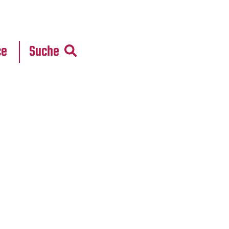
r
daten
ce
Suche