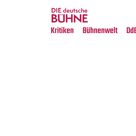
Tanz
Nachrufe
Crossover
Medientipps
Kritiken
Bühnenwelt
Dd