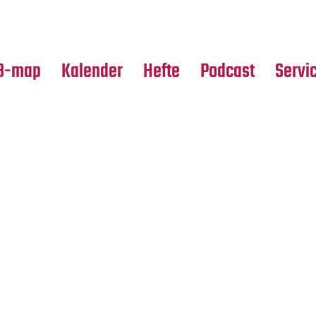
Premierensuche
Alle Hefte
Partne
Festival-Planer
Leseproben
Media
B-map
Kalender
Hefte
Podcast
Servi