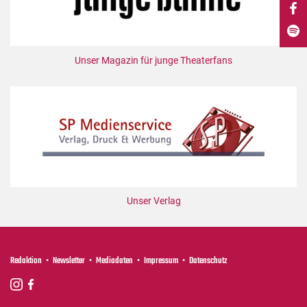
DdB-map
Kalender
Premierensuche
Unser Magazin für junge Theaterfans
Festival-Planer
Hefte
Alle Hefte
Leseproben
Podcast
Service
Unser Verlag
Shop / Abo
Newsletter
Redaktion
Redaktion
Newsletter
Mediadaten
Impressum
Datenschutz
Autor:innen
Partner