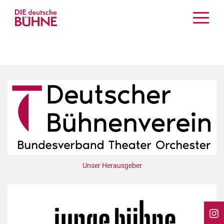
Kritiken
Schauspiel
Musiktheater
Tanz
Crossover
Bühnenwelt
Festivals & Veranstaltungen
Menschen & Theater
Themen
Unser Herausgeber
Internationales
Nachrufe
Medientipps