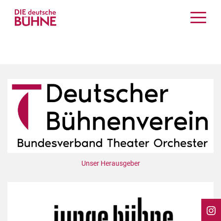
Kritiken
Schauspiel
Musiktheater
Tanz
Crossover
Bühnenwelt
Festivals & Veranstaltungen
Menschen & Theater
Themen
Unser Herausgeber
Internationales
Nachrufe
Medientipps