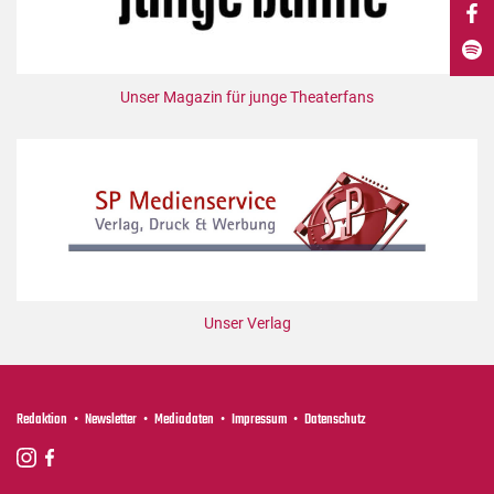
DdB-map
Kalender
Premierensuche
Unser Magazin für junge Theaterfans
Festival-Planer
Hefte
Alle Hefte
Leseproben
Podcast
Service
Unser Verlag
Shop / Abo
Newsletter
Redaktion
Redaktion
Newsletter
Mediadaten
Impressum
Datenschutz
Autor:innen
Partner