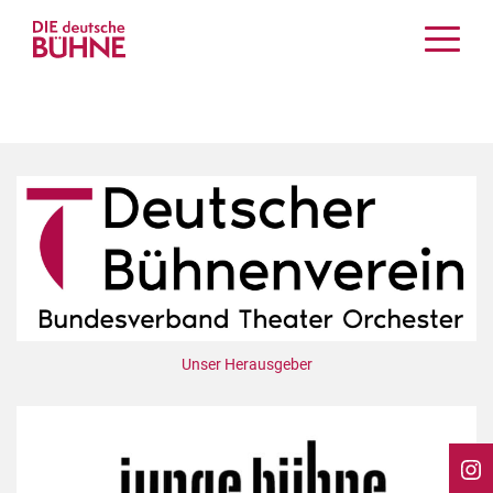
Kritiken
Schauspiel
Musiktheater
Tanz
Crossover
Bühnenwelt
Festivals & Veranstaltungen
Menschen & Theater
Themen
Unser Herausgeber
Internationales
Nachrufe
Medientipps