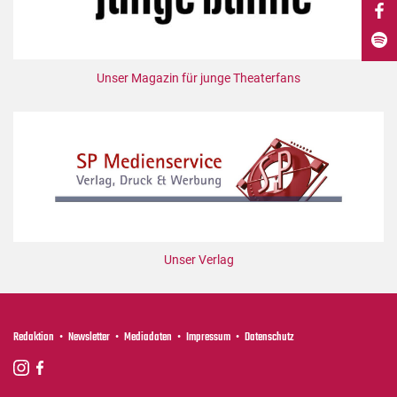
DdB-map
Kalender
Premierensuche
Unser Magazin für junge Theaterfans
Festival-Planer
Hefte
Alle Hefte
Leseproben
Podcast
Service
Unser Verlag
Shop / Abo
Newsletter
Redaktion
Redaktion
Newsletter
Mediadaten
Impressum
Datenschutz
Autor:innen
Partner