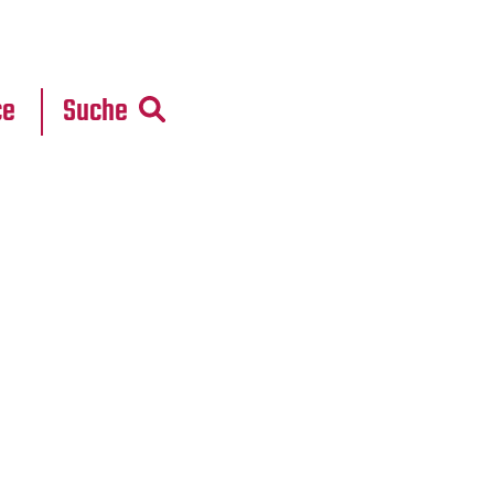
r
daten
ce
Suche