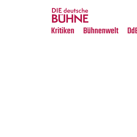
Tanz
Nachrufe
Crossover
Medientipps
Kritiken
Bühnenwelt
Dd