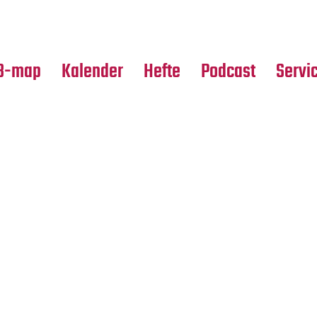
Premierensuche
Alle Hefte
Partne
Festival-Planer
Leseproben
Media
B-map
Kalender
Hefte
Podcast
Servi