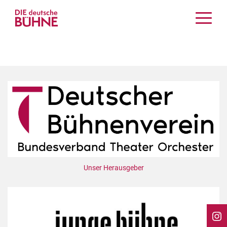
Kritiken
Schauspiel
Musiktheater
Tanz
Crossover
Bühnenwelt
Festivals & Veranstaltungen
Menschen & Theater
Themen
Unser Herausgeber
Internationales
Nachrufe
Medientipps