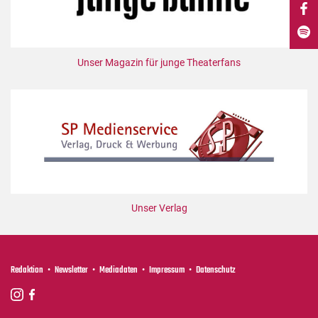
DdB-map
Kalender
Premierensuche
Unser Magazin für junge Theaterfans
Festival-Planer
Hefte
Alle Hefte
Leseproben
Podcast
Service
Unser Verlag
Shop / Abo
Newsletter
Redaktion
Redaktion
Newsletter
Mediadaten
Impressum
Datenschutz
Autor:innen
Partner