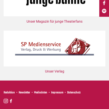
DdB-map
Kalender
Premierensuche
Unser Magazin für junge Theaterfans
Festival-Planer
Hefte
Alle Hefte
Leseproben
Podcast
Service
Unser Verlag
Shop / Abo
Newsletter
Redaktion
Redaktion
Newsletter
Mediadaten
Impressum
Datenschutz
Autor:innen
Partner