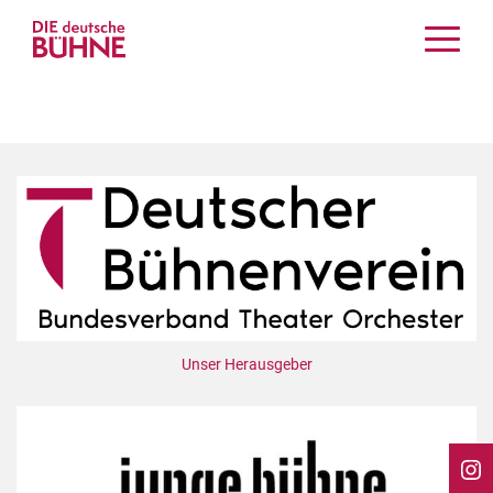
Kritiken
Schauspiel
Musiktheater
Tanz
Crossover
Bühnenwelt
Festivals & Veranstaltungen
Menschen & Theater
Themen
Unser Herausgeber
Internationales
Nachrufe
Medientipps