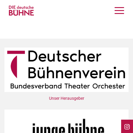
Kritiken
Schauspiel
Musiktheater
Tanz
Crossover
Bühnenwelt
Festivals & Veranstaltungen
Menschen & Theater
Themen
Unser Herausgeber
Internationales
Nachrufe
Medientipps