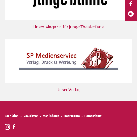
DdB-map
Kalender
Premierensuche
Unser Magazin für junge Theaterfans
Festival-Planer
Hefte
Alle Hefte
Leseproben
Podcast
Service
Unser Verlag
Shop / Abo
Newsletter
Redaktion
Redaktion
Newsletter
Mediadaten
Impressum
Datenschutz
Autor:innen
Partner