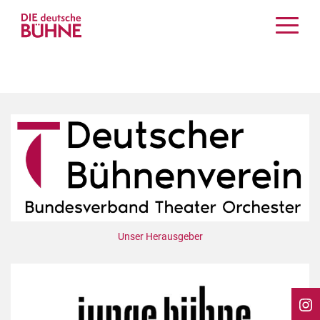
Kritiken
Schauspiel
Musiktheater
Tanz
Crossover
Bühnenwelt
Festivals & Veranstaltungen
Menschen & Theater
Themen
Unser Herausgeber
Internationales
Nachrufe
Medientipps