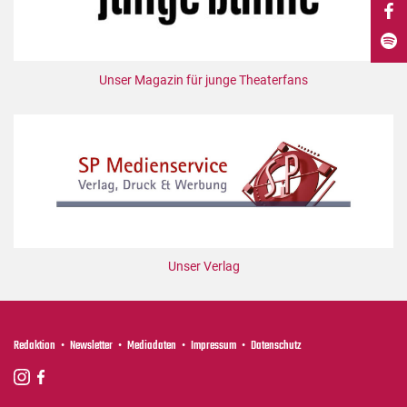
DdB-map
Kalender
Premierensuche
Unser Magazin für junge Theaterfans
Festival-Planer
Hefte
Alle Hefte
Leseproben
Podcast
Service
Unser Verlag
Shop / Abo
Newsletter
Redaktion
Redaktion
Newsletter
Mediadaten
Impressum
Datenschutz
Autor:innen
Partner