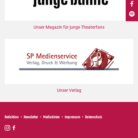
DdB-map
Kalender
Premierensuche
Unser Magazin für junge Theaterfans
Festival-Planer
Hefte
Alle Hefte
Leseproben
Podcast
Service
Unser Verlag
Shop / Abo
Newsletter
Redaktion
Redaktion
Newsletter
Mediadaten
Impressum
Datenschutz
Autor:innen
Partner