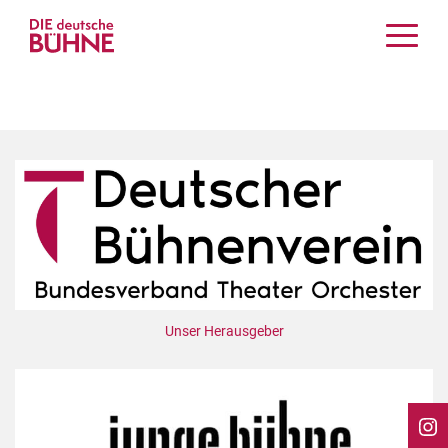
Kritiken
Schauspiel
Musiktheater
Tanz
Crossover
Bühnenwelt
Festivals & Veranstaltungen
Menschen & Theater
Themen
Unser Herausgeber
Internationales
Nachrufe
Medientipps