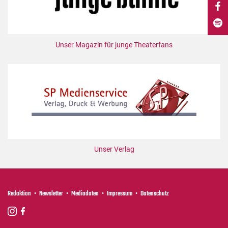
DdB-map
Kalender
Premierensuche
Unser Magazin für junge Theaterfans
Festival-Planer
Hefte
Alle Hefte
Leseproben
Podcast
Service
Unser Verlag
Shop / Abo
Newsletter
Redaktion
Redaktion
Newsletter
Mediadaten
Impressum
Datenschutz
Autor:innen
Partner