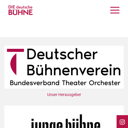
Kritiken
Schauspiel
Musiktheater
Tanz
Crossover
Bühnenwelt
Festivals & Veranstaltungen
Menschen & Theater
Themen
Unser Herausgeber
Internationales
Nachrufe
Medientipps