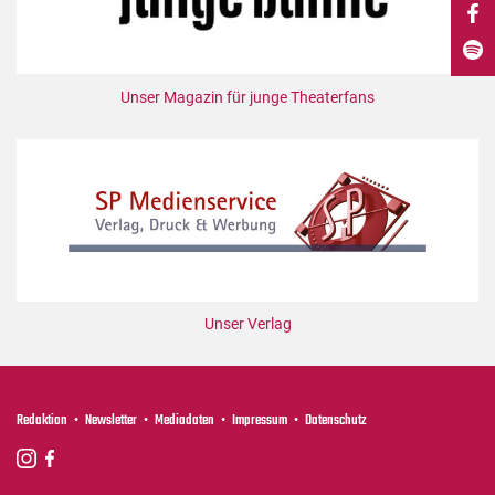
DdB-map
Kalender
Premierensuche
Unser Magazin für junge Theaterfans
Festival-Planer
Hefte
Alle Hefte
Leseproben
Podcast
Service
Unser Verlag
Shop / Abo
Newsletter
Redaktion
Redaktion
Newsletter
Mediadaten
Impressum
Datenschutz
Autor:innen
Partner