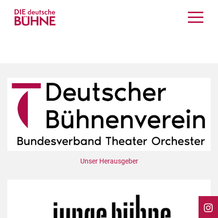
Kritiken
Schauspiel
Musiktheater
Tanz
Crossover
Bühnenwelt
Festivals & Veranstaltungen
Menschen & Theater
Themen
Unser Herausgeber
Internationales
Nachrufe
Medientipps