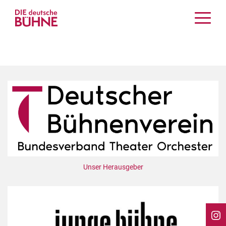
Kritiken
Schauspiel
Musiktheater
Tanz
Crossover
Bühnenwelt
Festivals & Veranstaltungen
Menschen & Theater
Themen
Unser Herausgeber
Internationales
Nachrufe
Medientipps