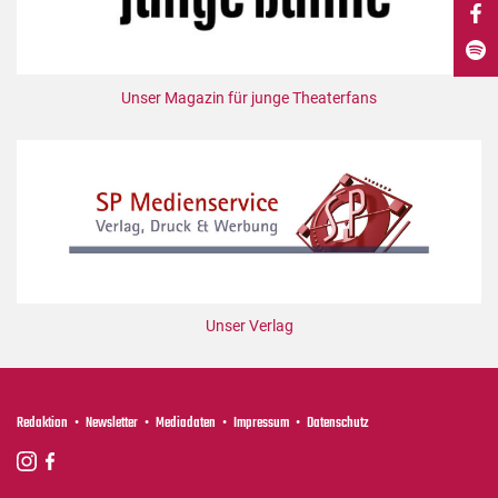
DdB-map
Kalender
Premierensuche
Unser Magazin für junge Theaterfans
Festival-Planer
Hefte
Alle Hefte
Leseproben
Podcast
Service
Unser Verlag
Shop / Abo
Newsletter
Redaktion
Redaktion
Newsletter
Mediadaten
Impressum
Datenschutz
Autor:innen
Partner