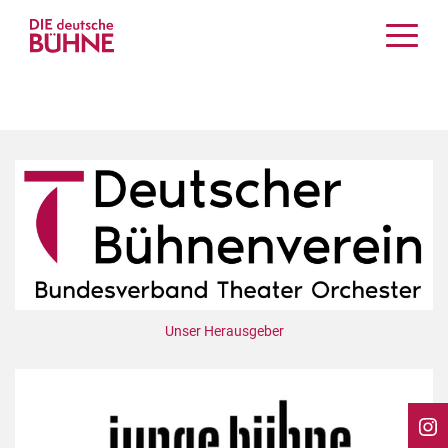
Kritiken
Schauspiel
Musiktheater
Tanz
Crossover
Bühnenwelt
Festivals & Veranstaltungen
Menschen & Theater
Themen
Unser Herausgeber
Internationales
Nachrufe
Medientipps