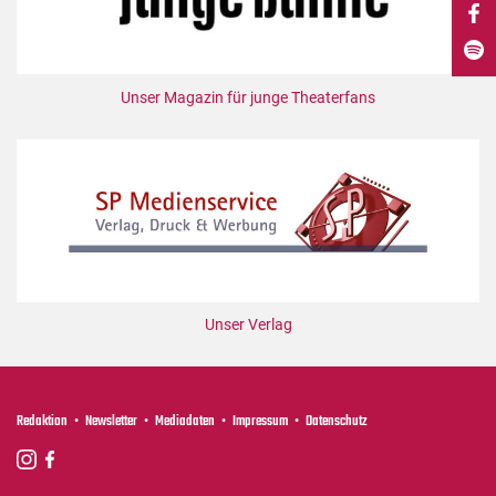
DdB-map
Kalender
Premierensuche
Unser Magazin für junge Theaterfans
Festival-Planer
Hefte
Alle Hefte
Leseproben
Podcast
Service
Unser Verlag
Shop / Abo
Newsletter
Redaktion
Redaktion
Newsletter
Mediadaten
Impressum
Datenschutz
Autor:innen
Partner