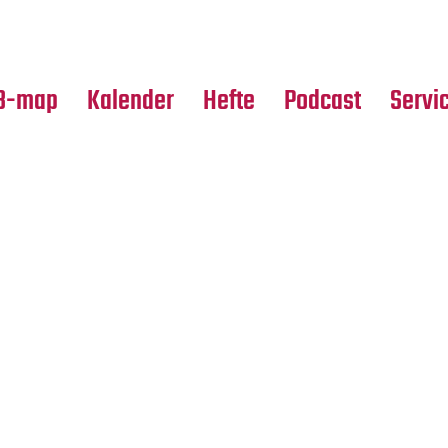
Premierensuche
Alle Hefte
Partne
Festival-Planer
Leseproben
Media
B-map
Kalender
Hefte
Podcast
Servi