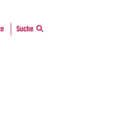
r
daten
ce
Suche