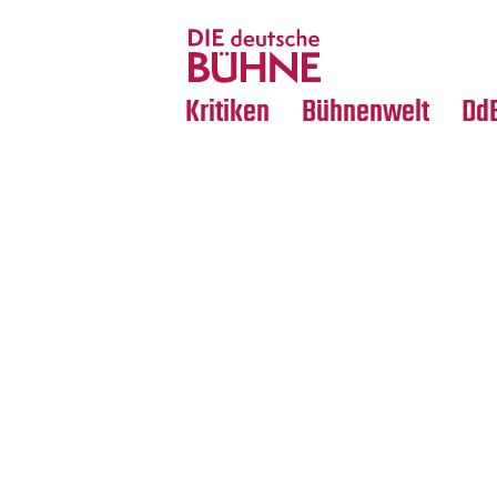
Tanz
Nachrufe
Crossover
Medientipps
Kritiken
Bühnenwelt
Dd