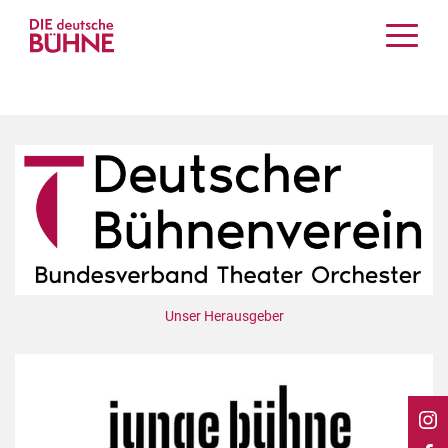
Kritiken
Schauspiel
Musiktheater
Tanz
Crossover
Bühnenwelt
Festivals & Veranstaltungen
Menschen & Theater
Unser Herausgeber
Themen
Internationales
Nachrufe
Medientipps