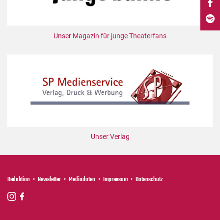
DdB-map
Kalender
Unser Magazin für junge Theaterfans
Premierensuche
Festival-Planer
Hefte
Alle Hefte
Leseproben
Podcast
Service
Unser Verlag
Shop / Abo
Newsletter
Redaktion
Newsletter
Mediadaten
Impressum
Datenschutz
Redaktion
Autor:innen
Partner