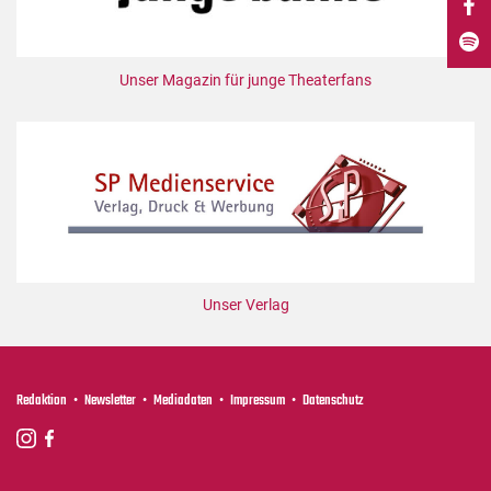
DdB-map
Kalender
Unser Magazin für junge Theaterfans
Premierensuche
Festival-Planer
Hefte
Alle Hefte
Leseproben
Podcast
Service
Unser Verlag
Shop / Abo
Newsletter
Redaktion
Newsletter
Mediadaten
Impressum
Datenschutz
Redaktion
Autor:innen
Partner