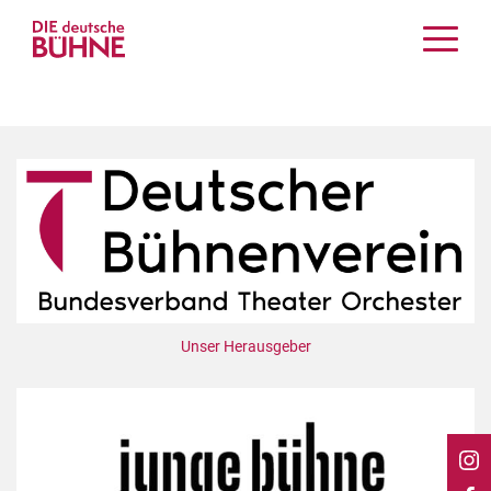
Kritiken
Schauspiel
Musiktheater
Tanz
Crossover
Bühnenwelt
Festivals & Veranstaltungen
Menschen & Theater
Unser Herausgeber
Themen
Internationales
Nachrufe
Medientipps